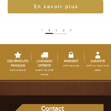
En savoir plus
1
2
3
DES PRODUITS
LIVRAISON
PAIEMENT
GARANTIE
FRANÇAIS
OFFERTE
100% sécurisé
100% pur beurre de
100% artisanal
à partir de 100€
cacao
d'achat
Contact