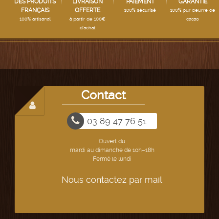
DES PRODUITS
LIVRAISON
PAIEMENT
GARANTIE
FRANÇAIS
OFFERTE
100% sécurisé
100% pur beurre de
100% artisanal
à partir de 100€
cacao
d'achat
Contact
03 89 47 76 51
Ouvert du
mardi au dimanche de 10h–18h
Fermé le lundi
Nous contactez par mail