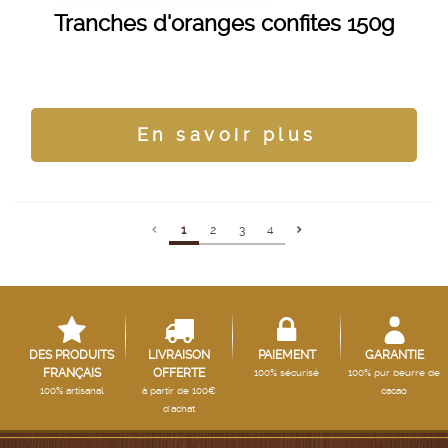
Tranches d'oranges confites 150g
En savoir plus
1
2
3
4
DES PRODUITS
LIVRAISON
PAIEMENT
GARANTIE
FRANÇAIS
OFFERTE
100% sécurisé
100% pur beurre de
100% artisanal
à partir de 100€
cacao
d'achat