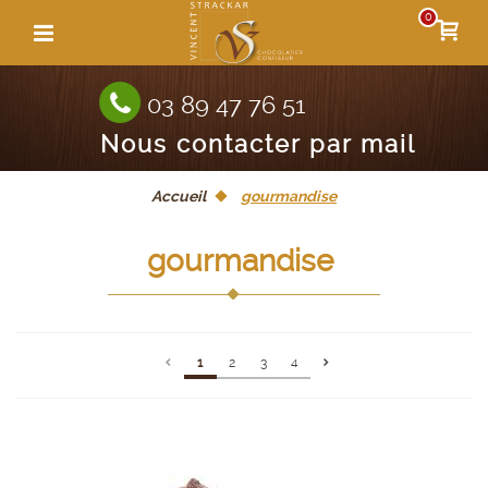
0
03 89 47 76 51
Nous contacter par mail
Accueil
gourmandise
gourmandise
1
2
3
4