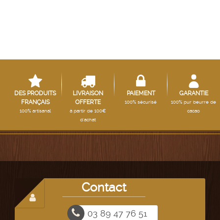
DES PRODUITS
LIVRAISON
PAIEMENT
GARANTIE
FRANÇAIS
OFFERTE
100% sécurisé
100% pur beurre de
100% artisanal
à partir de 100€
cacao
d'achat
Contact
03 89 47 76 51