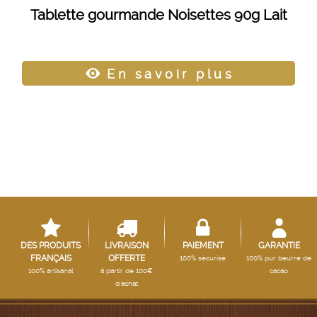
Tablette gourmande Noisettes 90g Lait
En savoir plus
DES PRODUITS
LIVRAISON
PAIEMENT
GARANTIE
FRANÇAIS
OFFERTE
100% sécurisé
100% pur beurre de
100% artisanal
à partir de 100€
cacao
d'achat