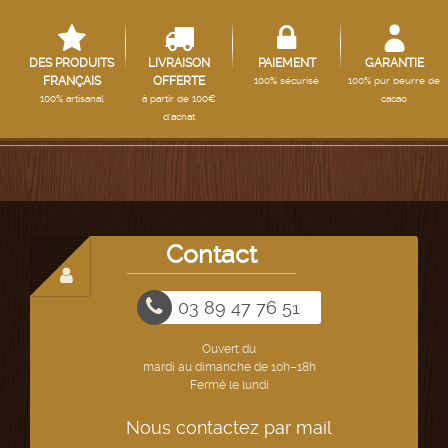
DES PRODUITS
LIVRAISON
PAIEMENT
GARANTIE
FRANÇAIS
OFFERTE
100% sécurisé
100% pur beurre de
100% artisanal
à partir de 100€
cacao
d'achat
Contact
03 89 47 76 51
Ouvert du
mardi au dimanche de 10h–18h
Fermé le lundi
Nous contactez par mail