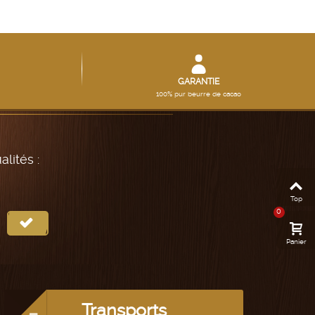
GARANTIE
100% pur beurre de cacao
lités :
Top
0
Panier
Transports