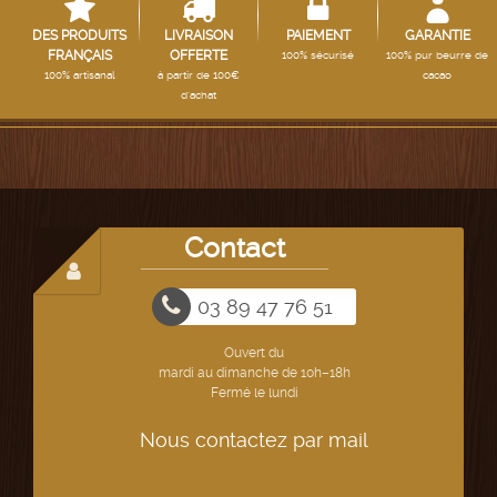
DES PRODUITS
LIVRAISON
PAIEMENT
GARANTIE
FRANÇAIS
OFFERTE
100% sécurisé
100% pur beurre de
100% artisanal
à partir de 100€
cacao
d'achat
Contact
03 89 47 76 51
Ouvert du
mardi au dimanche de 10h–18h
Fermé le lundi
Nous contactez par mail