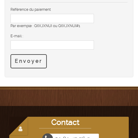
Référence du paiement
Par exemple : QIIXJXNUI ou QIIXJXNUI#1
E-mail :
Envoyer
Contact